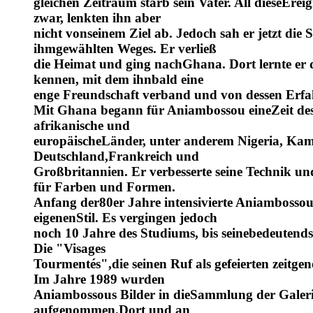
gleichen Zeitraum starb sein Vater. All dieseEre
zwar, lenkten ihn aber
nicht vonseinem Ziel ab. Jedoch sah er jetzt die 
ihmgewählten Weges. Er verließ
die Heimat und ging nachGhana. Dort lernte er
kennen, mit dem ihnbald eine
enge Freundschaft verband und von dessen Erfah
Mit Ghana begann für Aniambossou eineZeit des 
afrikanische und
europäischeLänder, unter anderem Nigeria, Ka
Deutschland,Frankreich und
Großbritannien. Er verbesserte seine Technik un
für Farben und Formen.
Anfang der80er Jahre intensivierte Aniambossou
eigenenStil. Es vergingen jedoch
noch 10 Jahre des Studiums, bis seinebedeutend
Die "Visages
Tourmentés",die seinen Ruf als gefeierten zeitg
Im Jahre 1989 wurden
Aniambossous Bilder in dieSammlung der Galeri
aufgenommen.Dort und an